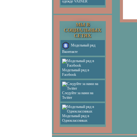
одежде VAINER
МЫ В
СОЦИАЛЬНЫХ
СЕТЯХ
Модельный ряд
Вконтакте
Модельный ряд в
Facebook
Следуйте за нами на
Twitter
Модельный ряд в
Одноклассниках