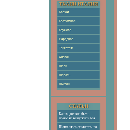
ТКАНИ ИТАЛИИ
Бархат
Костюмная
Кружево
Нарядное
Трикотаж
Хлопок
Шелк
Шерсть
Шифон
СТАТЬИ
Каким должно быть
платье на выпускной бал
Шоппинг со стилистом по