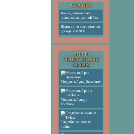
СТАТЬИ
Каким должно быть
платье на выпускной бал
Шоппинг со стилистом по
одежде VAINER
МЫ В
СОЦИАЛЬНЫХ
СЕТЯХ
Модельный ряд Вконтакте
Модельный ряд в
Facebook
Следуйте за нами на
Twitter