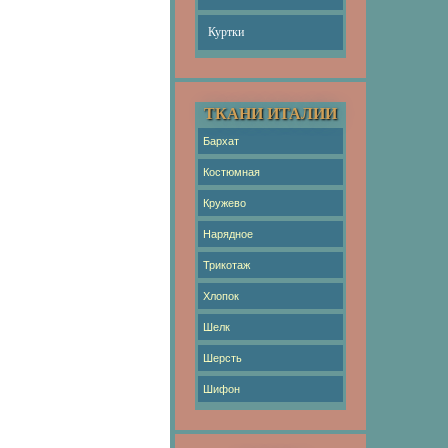
Куртки
ТКАНИ ИТАЛИИ
Бархат
Костюмная
Кружево
Нарядное
Трикотаж
Хлопок
Шелк
Шерсть
Шифон