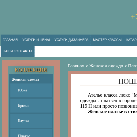
+
ГЛАВНАЯ
УСЛУГИ И ЦЕНЫ
УСЛУГИ ДИЗАЙНЕРА
МАСТЕР КЛАССЫ
КАТАЛ
НАШИ КОНТАКТЫ
Главная
>
Женская одежда
>
Пла
КОЛЛЕКЦИЯ
Женская одежда
ПОШИ
Юбка
Ателье класса люкс "
одежды - платьев в городе
Брюки
115 Н или просто позвонив
Женское платье в сти
Блузка
Платье