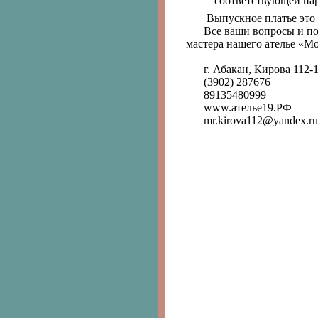
соответствующей нар
Выпускное платье это
Все ваши вопросы и по
мастера нашего ателье «М
г. Абакан, Кирова 112-
(3902) 287676
89135480999
www.aтелье19.РФ
mr.kirova112@yandex.ru