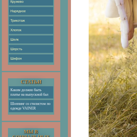
Кружево
Нарядное
Трикотаж
Хлопок
Шелк
Шерсть
Шифон
СТАТЬИ
Каким должно быть
платье на выпускной бал
Шоппинг со стилистом по
одежде VAINER
МЫ В