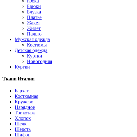
Юбка
Брюки
Блузка
Платье
Жакет
Жилет
Пальто
Мужская одежда
Костюмы
Детская одежда
Куртки
Новогодняя
Куртки
Ткани Италии
Бархат
Костюмная
Кружево
Нарядное
Трикотаж
Хлопок
Шелк
Шерсть
Шифон