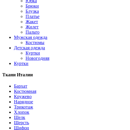
Юбка
Брюки
Блузка
Платье
Жакет
Жилет
Пальто
Мужская одежда
Костюмы
Детская одежда
Куртки
Новогодняя
Куртки
Ткани Италии
Бархат
Костюмная
Кружево
Нарядное
Трикотаж
Хлопок
Шелк
Шерсть
Шифон