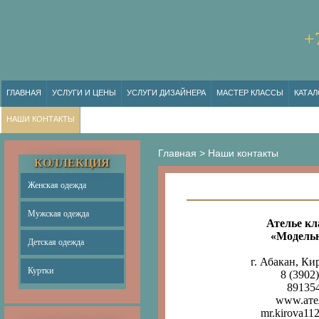
+
ГЛАВНАЯ
УСЛУГИ И ЦЕНЫ
УСЛУГИ ДИЗАЙНЕРА
МАСТЕР КЛАССЫ
КАТАЛ
НАШИ КОНТАКТЫ
Главная
>
Наши контакты
КОЛЛЕКЦИЯ
Женская одежда
Мужская одежда
Ателье кл
«Модельн
Детская одежда
г. Абакан, Ки
Куртки
8 (3902)
891354
www.aте
mr.kirova11