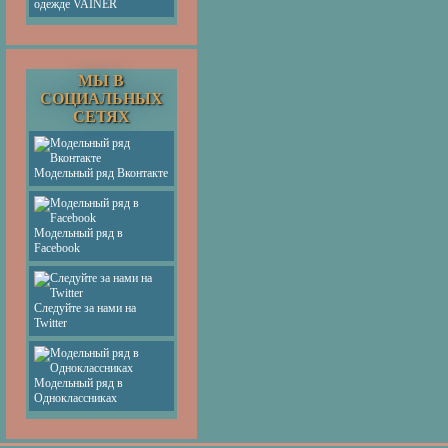
одежде VAINER
МЫ В
СОЦИАЛЬНЫХ
СЕТЯХ
Модельный ряд Вконтакте
Модельный ряд в
Facebook
Следуйте за нами на
Twitter
Модельный ряд в
Одноклассниках