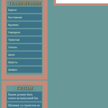
ТКАНИ ИТАЛИИ
Бархат
Костюмная
Кружево
Нарядное
Трикотаж
Хлопок
Шелк
Шерсть
Шифон
СТАТЬИ
Каким должно быть
платье на выпускной бал
Шоппинг со стилистом по