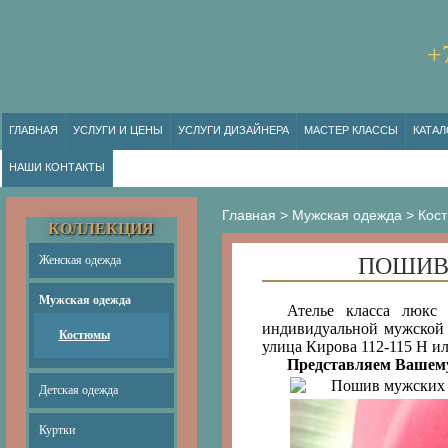
+
ГЛАВНАЯ
УСЛУГИ И ЦЕНЫ
УСЛУГИ ДИЗАЙНЕРА
МАСТЕР КЛАССЫ
КАТАЛ
НАШИ КОНТАКТЫ
Главная
>
Мужская одежда
>
Кос
КОЛЛЕКЦИЯ
Женская одежда
ПОШИВ
Мужская одежда
Ателье класса люкс
индивидуальной мужской 
Костюмы
улица Кирова 112-115 Н ил
Представляем Вашему
Детская одежда
Куртки